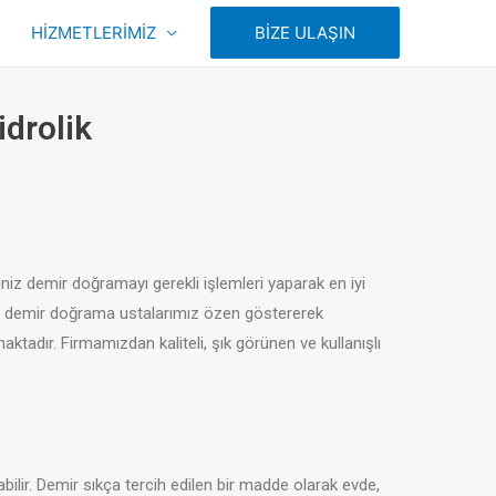
HİZMETLERİMİZ
BİZE ULAŞIN
drolik
iniz demir doğramayı gerekli işlemleri yaparak en iyi
yonel demir doğrama ustalarımız özen göstererek
ktadır. Firmamızdan kaliteli, şık görünen ve kullanışlı
ilir. Demir sıkça tercih edilen bir madde olarak evde,