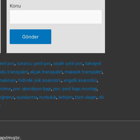
Konu
erit pvc
,
turuncu şerit pvc
,
siyah şerit pvc
,
takviyeli
ülü transpalet
,
alçak transpalet
,
makaslı transpalet
,
makinası
,
hidrolik yük asansörü
,
engelli asansörü
,
 bölme
,
pvc akordiyon kapı
,
pvc şerit kapı montajı
,
doğrama
,
sundurma
,
korkuluk
,
iletişim
,
bize ulaşın
,
eb
k
pılmıştır.