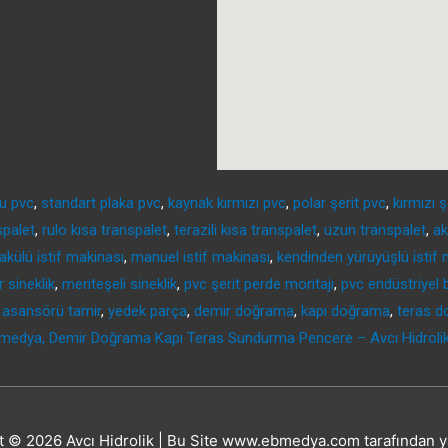
u pvc
,
standart plaka pvc
,
kaynak kırmızı pvc
,
polar şerit pvc
,
kırmızı ş
spalet
,
rulo kısa transpalet
,
terazili kısa transpalet
,
uzun transpalet
,
ak
akülü istif makinası
,
manuel istif makinası
,
kendinden yürüyüşlü istif 
r sineklik
,
menteşeli sineklik
,
pvc şerit perde montajı
,
pvc endüstriyel
 asansörü tamir
,
yedek parça
,
demir doğrama
,
kapı doğrama
,
teras 
medya, Demir Doğrama Kapı Teras Sundurma Pencere – Avcı Hidroli
t © 2026
Avcı Hidrolik
| Bu Site www.ebmedya.com tarafından ya