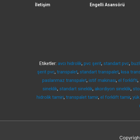
İletişim
Engelli Asansörü
Etiketler:
avcı hidrolik
,
pvc şerit
,
standart pvc
,
buzl
şerit pvc
,
transpalet
,
standart transpalet
,
kısa tran
paslanmaz transpalet
,
istif makinası
,
el forklifti
,
sineklik
,
standart sineklik
,
akordiyon sineklik
,
sto
hidrolik tamiri
,
transpalet tamir
,
el forklift tamir
,
yük
Copyrigh