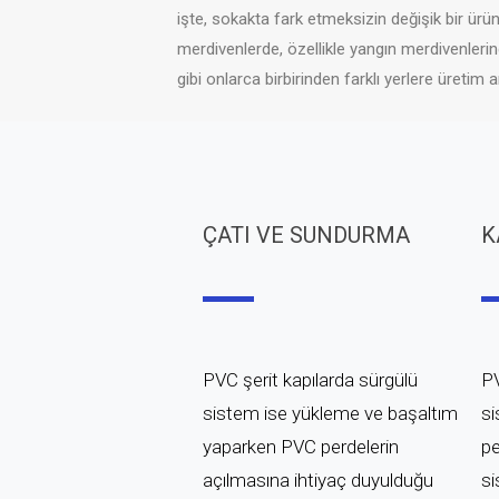
işte, sokakta fark etmeksizin değişik bir ürü
merdivenlerde, özellikle yangın merdivenlerin
gibi onlarca birbirinden farklı yerlere üret
ÇATI VE SUNDURMA
K
PVC şerit kapılarda sürgülü
PV
sistem ise yükleme ve başaltım
si
yaparken PVC perdelerin
pe
açılmasına ihtiyaç duyulduğu
si