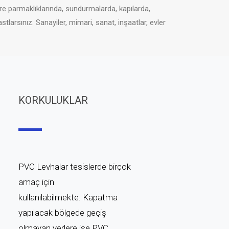
ere parmaklıklarında, sundurmalarda, kapılarda,
arsınız. Sanayiler, mimari, sanat, inşaatlar, evler
KORKULUKLAR
PVC Levhalar tesislerde birçok
amaç için
kullanılabilmekte.
Kapatma
yapılacak bölgede geçiş
olmayan yerlere ise PVC