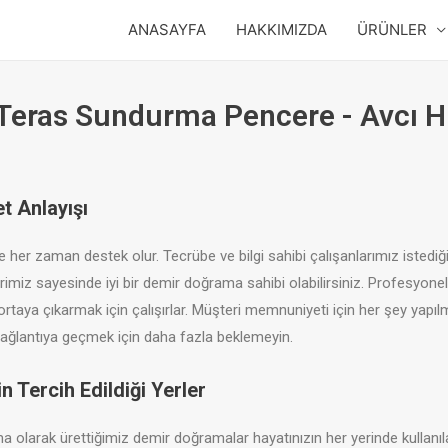
ANASAYFA
HAKKIMIZDA
ÜRÜNLER
eras Sundurma Pencere - Avcı Hi
t Anlayışı
re her zaman destek olur. Tecrübe ve bilgi sahibi çalışanlarımız istediğ
timlerimiz sayesinde iyi bir demir doğrama sahibi olabilirsiniz. Profes
taya çıkarmak için çalışırlar. Müşteri memnuniyeti için her şey yapılma
ağlantıya geçmek için daha fazla beklemeyin.
 Tercih Edildiği Yerler
 olarak ürettiğimiz demir doğramalar hayatınızın her yerinde kullanılab