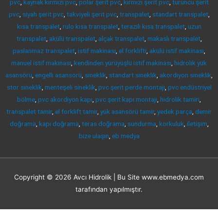
pvc
,
kaynak kırmızı pvc
,
polar şerit pvc
,
kırmızı şerit pvc
,
turuncu şerit
pvc
,
siyah şerit pvc
,
takviyeli şerit pvc
,
transpalet
,
standart transpalet
,
kısa transpalet
,
rulo kısa transpalet
,
terazili kısa transpalet
,
uzun
transpalet
,
akülü transpalet
,
alçak transpalet
,
makaslı transpalet
,
paslanmaz transpalet
,
istif makinası
,
el forklifti
,
akülü istif makinası
,
manuel istif makinası
,
kendinden yürüyüşlü istif makinası
,
hidrolik yük
asansörü
,
engelli asansörü
,
sineklik
,
standart sineklik
,
akordiyon sineklik
,
stor sineklik
,
menteşeli sineklik
,
pvc şerit perde montajı
,
pvc endüstriyel
bölme
,
pvc akordiyon kapı
,
pvc şerit kapı montajı
,
hidrolik tamiri
,
transpalet tamir
,
el forklift tamir
,
yük asansörü tamir
,
yedek parça
,
demir
doğrama
,
kapı doğrama
,
teras doğrama
,
sundurma
,
korkuluk
,
iletişim
,
bize ulaşın
,
eb medya
Copyright © 2026
Avcı Hidrolik
| Bu Site www.ebmedya.com
tarafından yapılmıştır.