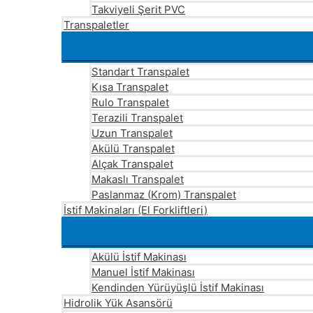
Takviyeli Şerit PVC
Transpaletler
Standart Transpalet
Kısa Transpalet
Rulo Transpalet
Terazili Transpalet
Uzun Transpalet
Akülü Transpalet
Alçak Transpalet
Makaslı Transpalet
Paslanmaz (Krom) Transpalet
İstif Makinaları (El Forkliftleri)
Akülü İstif Makinası
Manuel İstif Makinası
Kendinden Yürüyüşlü İstif Makinası
Hidrolik Yük Asansörü