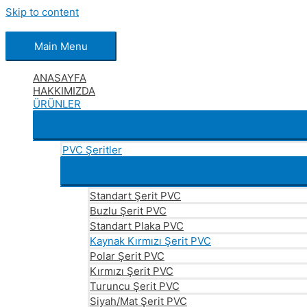
Skip to content
Main Menu
ANASAYFA
HAKKIMIZDA
ÜRÜNLER
PVC Şeritler
Standart Şerit PVC
Buzlu Şerit PVC
Standart Plaka PVC
Kaynak Kırmızı Şerit PVC
Polar Şerit PVC
Kırmızı Şerit PVC
Turuncu Şerit PVC
Siyah/Mat Şerit PVC