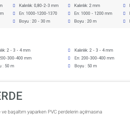
mm
Kalınlık: 0,80-2-3 mm
Kalınlık: 2 mm
mm
En: 1000-1200-1370
En: 1000 - 1200 mm
Boyu : 20 - 30 m
Boyu : 20 m
nlık: 2 - 3 - 4 mm
Kalınlık: 2 - 3 - 4 mm
 200-300-400 mm
En: 200-300-400 mm
 : 50 m
Boyu : 50 m
ERDE
e ve başaltım yaparken PVC perdelerin açılmasına