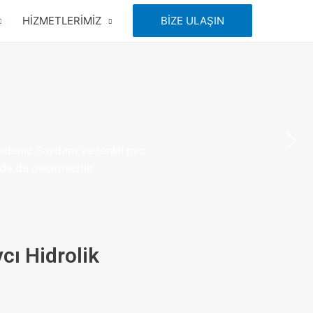
HİZMETLERİMİZ
BİZE ULAŞIN
erdeniz Saydam ve renkli pvc
a da geçirmezlik ...
cı Hidrolik