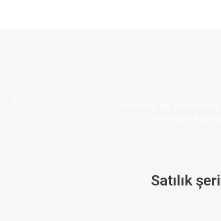
Ortamınızı dış etkenlere ka
bantlardan oluşmuşt
Satılık şe