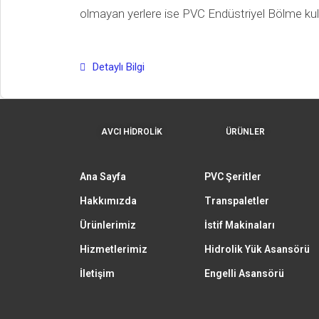
olmayan yerlere ise PVC Endüstriyel Bölme kulla
Detaylı Bilgi
AVCI HİDROLİK
ÜRÜNLER
Ana Sayfa
PVC Şeritler
Hakkımızda
Transpaletler
Ürünlerimiz
İstif Makinaları
Hizmetlerimiz
Hidrolik Yük Asansörü
İletişim
Engelli Asansörü