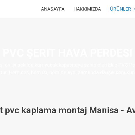
ANASAYFA
HAKKIMIZDA
ÜRÜNLER
PVC ŞERIT HAVA PERDESI
rşı en iyi şekilde koruyacak kapasiteye sahip olan Ekip PVC P
ur. Hem ses, hem ısı, hem de aynı zamanda da ışık konusund
rit pvc kaplama montaj Manisa - Av