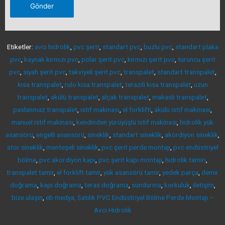
Etiketler:
avcı hidrolik
,
pvc şerit
,
standart pvc
,
buzlu pvc
,
standart plaka
pvc
,
kaynak kırmızı pvc
,
polar şerit pvc
,
kırmızı şerit pvc
,
turuncu şerit
pvc
,
siyah şerit pvc
,
takviyeli şerit pvc
,
transpalet
,
standart transpalet
,
kısa transpalet
,
rulo kısa transpalet
,
terazili kısa transpalet
,
uzun
transpalet
,
akülü transpalet
,
alçak transpalet
,
makaslı transpalet
,
paslanmaz transpalet
,
istif makinası
,
el forklifti
,
akülü istif makinası
,
manuel istif makinası
,
kendinden yürüyüşlü istif makinası
,
hidrolik yük
asansörü
,
engelli asansörü
,
sineklik
,
standart sineklik
,
akordiyon sineklik
,
stor sineklik
,
menteşeli sineklik
,
pvc şerit perde montajı
,
pvc endüstriyel
bölme
,
pvc akordiyon kapı
,
pvc şerit kapı montajı
,
hidrolik tamiri
,
transpalet tamir
,
el forklift tamir
,
yük asansörü tamir
,
yedek parça
,
demir
doğrama
,
kapı doğrama
,
teras doğrama
,
sundurma
,
korkuluk
,
iletişim
,
bize ulaşın
,
eb medya, Satılık PVC Endüstriyel Bölme Perde Montajı –
Avcı Hidrolik