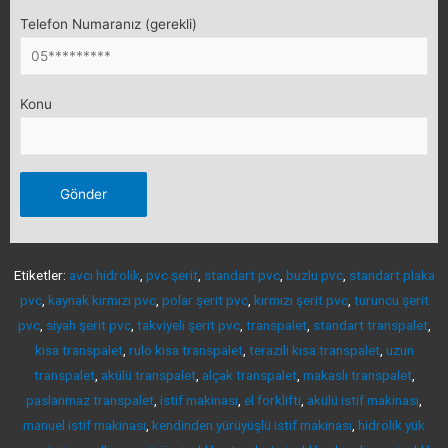
Telefon Numaranız (gerekli)
Konu
Etiketler:
avcı hidrolik
,
pvc şerit
,
standart pvc
,
buzlu pvc
,
standart plaka
pvc
,
kaynak kırmızı pvc
,
polar şerit pvc
,
kırmızı şerit pvc
,
turuncu şerit
pvc
,
siyah şerit pvc
,
takviyeli şerit pvc
,
transpalet
,
standart transpalet
,
kısa transpalet
,
rulo kısa transpalet
,
terazili kısa transpalet
,
uzun
transpalet
,
akülü transpalet
,
alçak transpalet
,
makaslı transpalet
,
paslanmaz transpalet
,
istif makinası
,
el forklifti
,
akülü istif makinası
,
manuel istif makinası
,
kendinden yürüyüşlü istif makinası
,
hidrolik yük