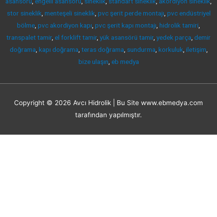
asansörü
,
engelli asansörü
,
sineklik
,
standart sineklik
,
akordiyon sineklik
,
stor sineklik
,
menteşeli sineklik
,
pvc şerit perde montajı
,
pvc endüstriyel
bölme
,
pvc akordiyon kapı
,
pvc şerit kapı montajı
,
hidrolik tamiri
,
transpalet tamir
,
el forklift tamir
,
yük asansörü tamir
,
yedek parça
,
demir
doğrama
,
kapı doğrama
,
teras doğrama
,
sundurma
,
korkuluk
,
iletişim
,
bize ulaşın
,
eb medya
Copyright © 2026
Avcı Hidrolik
| Bu Site www.ebmedya.com
tarafından yapılmıştır.